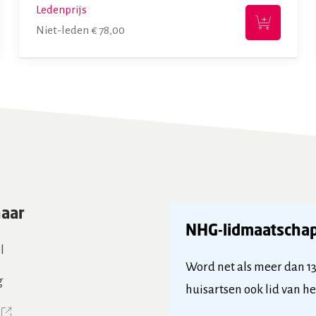
Ledenprijs
Niet-leden
€
78,00
naar
NHG-lidmaatscha
l
Word net als meer dan 1
g
huisartsen ook lid van h