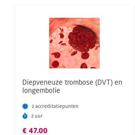
Diepveneuze trombose (DVT) en
longembolie
2 accreditatiepunten
2 uur
€ 47.00