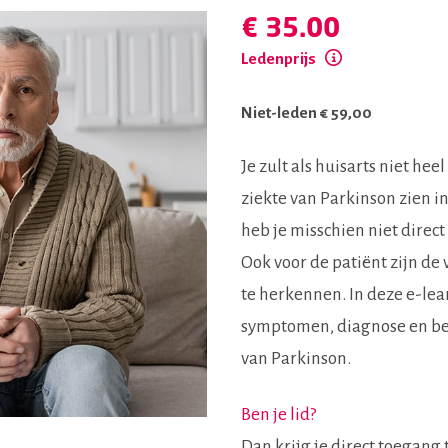
€ 35.00
Ledenprijs
Niet-leden
€
59,00
Je zult als huisarts niet he
ziekte van Parkinson zien i
heb je misschien niet direct
Ook voor de patiënt zijn de
te herkennen. In deze e-lea
symptomen, diagnose en be
van Parkinson.
Ben je lid?
Dan krijg je direct toegang 