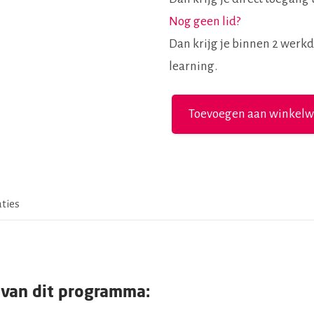
Nog geen lid?
Dan krijg je binnen 2 werk
learning.
Ziekte
Toevoegen aan winkel
van
Parkinson
aantal
aties
 van dit programma: