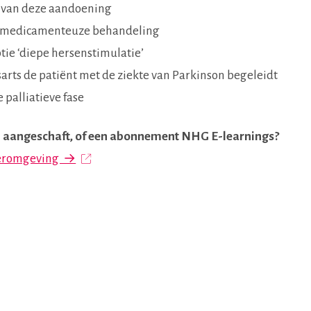
 van deze aandoening
e medicamenteuze behandeling
tie ‘diepe hersenstimulatie’
isarts de patiënt met de ziekte van Parkinson begeleidt
e palliatieve fase
al aangeschaft, of een abonnement NHG E-learnings?
leeromgeving →