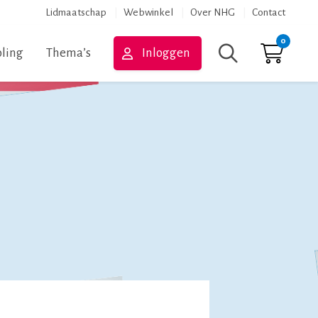
Lidmaatschap
Webwinkel
Over NHG
Contact
0
ling
Thema’s
Inloggen
Zoeken