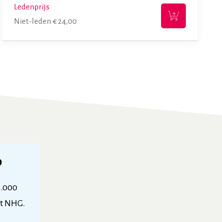
Ledenprijs
Niet-leden
€
24,00
p
3.000
et NHG.