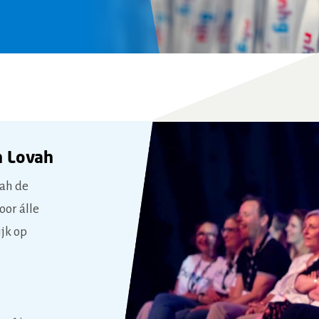
n
Lovah
vah de
or álle
jk op