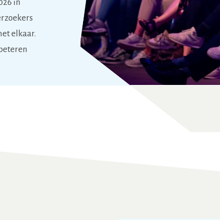
026 in
erzoekers
et elkaar.
rbeteren