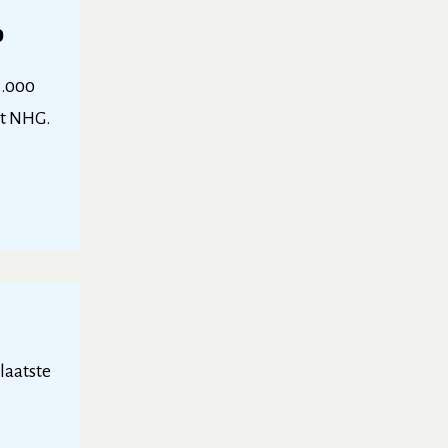
p
3.000
et NHG.
 laatste