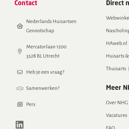
Contact
Direct 
Webwinke
Nederlands Huisartsen
Genootschap
Nascholin
HAweb.nl
Mercatorlaan 1200
3528 BL Utrecht
Huisarts 
Thuisarts
Heb je een vraag?
Meer N
Samenwerken
?
Over NHG
Pers
Vacatures
LinkedIn
FAQ