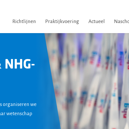
Richtlijnen
Praktijkvoering
Actueel
Nascho
& NHG-
ks organiseren we
aar wetenschap