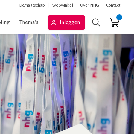
Lidmaatschap
Webwinkel
Over NHG
Contact
ling
Thema’s
Inloggen
Zoeken