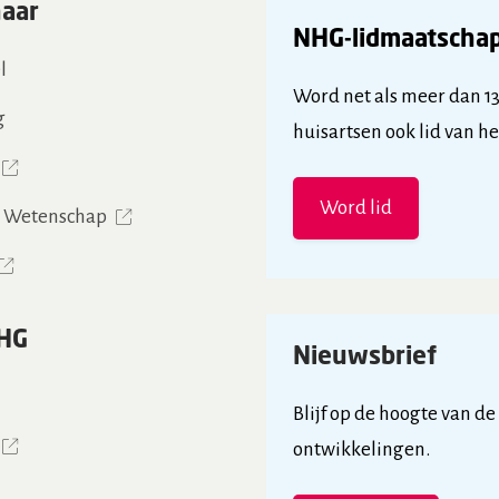
naar
NHG-lidmaatscha
l
Word net als meer dan 1
g
huisartsen ook lid van h
Word lid
& Wetenschap
HG
Nieuwsbrief
Blijf op de hoogte van de
ontwikkelingen.