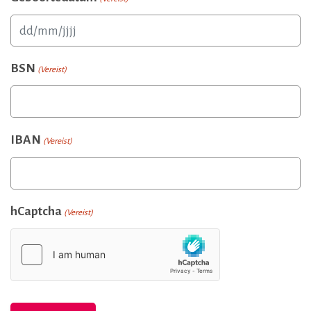
DD
slash
BSN
(Vereist)
MM
slash
JJJJ
IBAN
(Vereist)
hCaptcha
(Vereist)