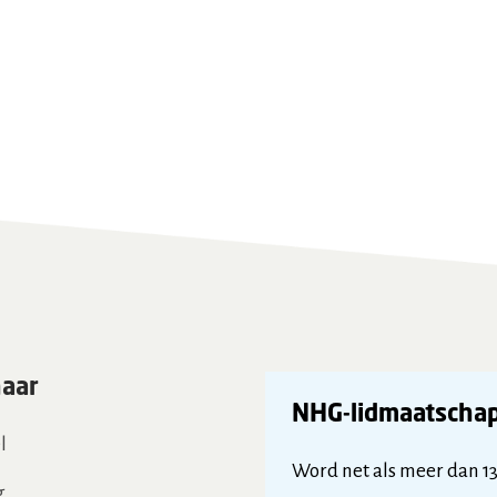
naar
NHG-lidmaatscha
l
Word net als meer dan 1
g