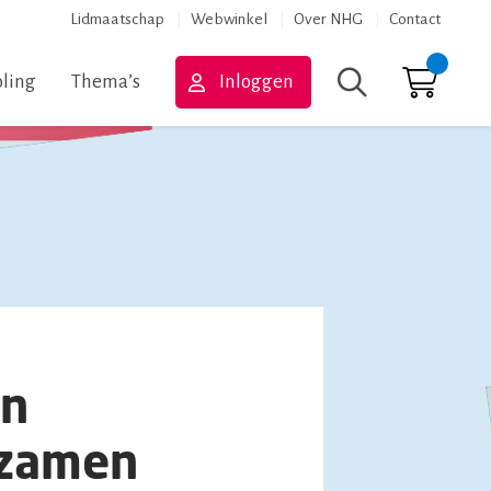
Lidmaatschap
Webwinkel
Over NHG
Contact
ling
Thema’s
Inloggen
Zoeken
en
urzamen