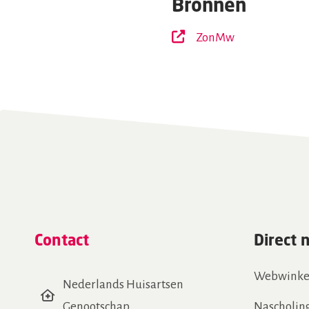
Bronnen
ZonMw
Contact
Direct 
Webwinke
Nederlands Huisartsen
Genootschap
Nascholin