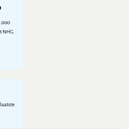
p
3.000
et NHG.
 laatste