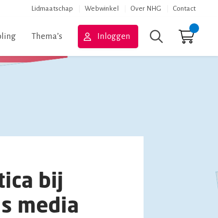
Lidmaatschap
Webwinkel
Over NHG
Contact
ling
Thema’s
Inloggen
Zoeken
ica bij
tis media