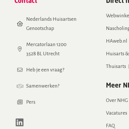
Contact
Direct 
Webwinke
Nederlands Huisartsen
Genootschap
Nascholin
HAweb.nl
Mercatorlaan 1200
3528 BL Utrecht
Huisarts 
Thuisarts
Heb je een vraag?
Meer N
Samenwerken
?
Over NHG
Pers
Vacatures
LinkedIn
FAQ