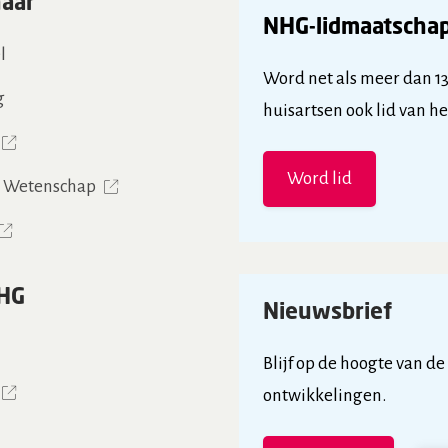
naar
NHG-lidmaatscha
l
Word net als meer dan 1
g
huisartsen ook lid van h
Word lid
& Wetenschap
HG
Nieuwsbrief
Blijf op de hoogte van de
ontwikkelingen.