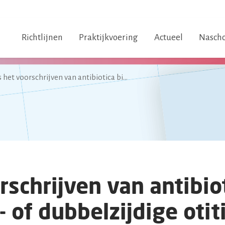
Richtlijnen
Praktijkvoering
Actueel
Nascho
Is het voorschrijven van antibiotica bij een enkel- of dubbelzijdige otitis media acuta bij kinderen of volwassenen effectiever dan geen behandeling met antibiotica?
rschrijven van antibiot
- of dubbelzijdige oti