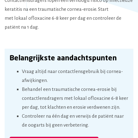
Contactlensdragers lopen een
verhoogd risico
op infectieuze
keratitis na een
traumatische
cornea-erosie. Start
met
lokaal
ofloxacine
6-8
keer
per dag en controleer
de
patiënt
na 1 dag.
Belangrijkste aandachtspunten
Vraag altijd naar contactlensgebruik bij cornea-
afwijkingen.
Behandel een traumatische cornea-erosie bij
contactlensdragers met lokaal ofloxacine 6-8 keer
per dag, tot klachten en erosie verdwenen zijn.
Controleer na één dag en verwijs de patiënt naar
de oogarts bij geen verbetering.